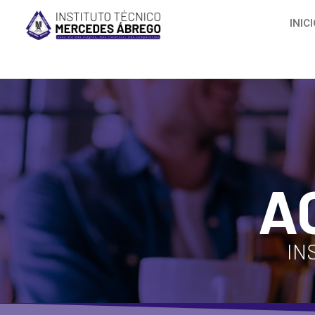
INIC
A
IN